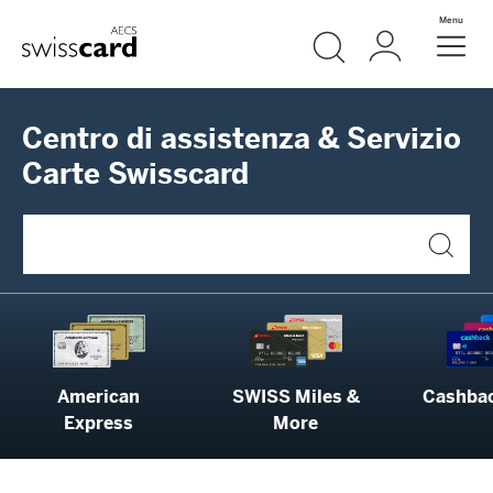
Vai al link di navigazione
Ricerca
Login
Menu
Header
Logo
Meta Navigation
Centro di assistenza & Servizio
Carte Swisscard
American
SWISS Miles &
Cashbac
Express
More