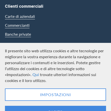
Clienti commerciali
Carte di aziendali
Commercianti
Banche private
Swisscard
Il presente sito web utilizza cookies e altre tecnologie per
migliorare la vostra esperienza durante la navigazione e
Carriera
personalizzare i contenuti e le inserzioni. Potete gestire
l’utilizzo dei cookies e di altre tecnologie sotto
Offerte di lavoro
«Impostazioni».
Qui
trovate ulteriori informazioni sui
Media
cookies e il loro utilizzo.
Contact & Social channels
IMPOSTAZIONI
LinkedIn
Facebook