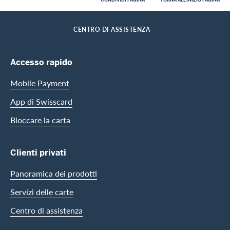
Footer
Breadcrumb
CLIENTI PRIVATI
HOME
CENTRO DI ASSISTENZA
Footer Navigation
Accesso rapido
Mobile Payment
App di Swisscard
Bloccare la carta
Clienti privati
Panoramica dei prodotti
Servizi delle carte
Centro di assistenza