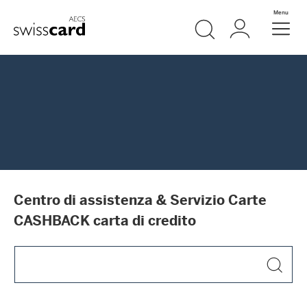
Vai al link di navigazione
Ricerca
Login
Menu
Header
Logo
Meta Navigation
Centro di assistenza & Servizio Carte
CASHBACK carta di credito