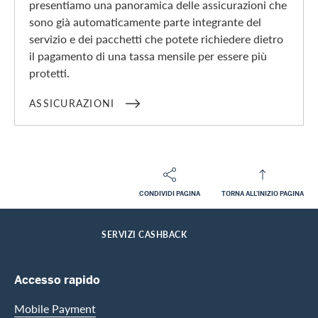
presentiamo una panoramica delle assicurazioni che
sono già automaticamente parte integrante del
servizio e dei pacchetti che potete richiedere dietro
il pagamento di una tassa mensile per essere più
protetti.
ASSICURAZIONI
CONDIVIDI PAGINA
TORNA ALL'INIZIO PAGINA
Footer
Breadcrumb
CLIENTI PRIVATI
CENTRO DI ASSISTENZA
HOME
SERVIZI CASHBACK
Footer Navigation
Accesso rapido
Mobile Payment