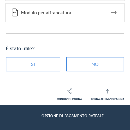
Modulo per affrancatura
È stato utile?
SI
NO
CONDIVIDI PAGINA
TORNA ALL'INIZIO PAGINA
Footer
Breadcrumb
CLIENTI PRIVATI
CENTRO DI ASSISTENZA
HOME
OPZIONE DI PAGAMENTO RATEALE