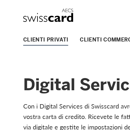
Vai al link di navigazione
Header
Logo
Navigazione principale
CLIENTI PRIVATI
CLIENTI COMMERC
Digital Servi
Con i Digital Services di Swisscard avr
vostra carta di credito. Ricevete le fat
via digitale e gestite le impostazioni d