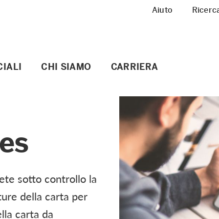
Meta Navigation
Aiuto
Ricerc
IALI
CHI SIAMO
CARRIERA
ces
ete sotto controllo la
ture della carta per
ella carta da