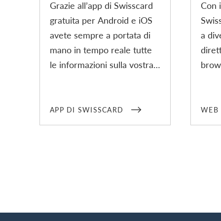
Grazie all’app di Swisscard
Con 
gratuita per Android e iOS
Swis
avete sempre a portata di
a div
mano in tempo reale tutte
dire
le informazioni sulla vostra
brows
carta di credito e i
momen
pagamenti effettuati con la
mondo
stessa ovunque vi troviate.
quest
APP DI SWISSCARD
WEB 
Il servizio 3-D Secure è
solta
integrato nell’app e
smar
permette di verificare e
Swis
autorizzare i pagamenti
Login
online.
Footer
Breadcrumb