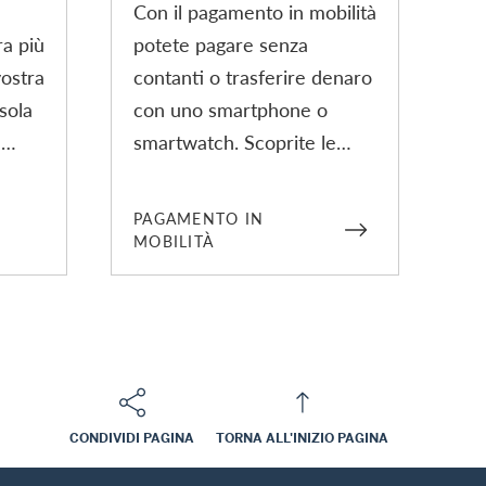
Con il pagamento in mobilità
a più
potete pagare senza
vostra
contanti o trasferire denaro
sola
con uno smartphone o
e
smartwatch. Scoprite le
ic
soluzioni di pagamento in
ati di
mobilità per la vostra carta
PAGAMENTO IN
di credito o prepagata
MOBILITÀ
Swisscard.
CONDIVIDI PAGINA
TORNA ALL'INIZIO PAGINA