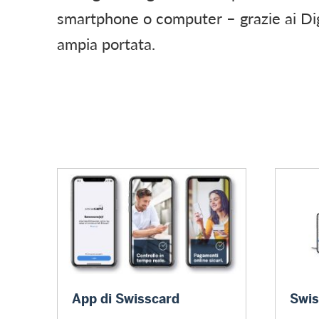
smartphone o computer – grazie ai Dig
ampia portata.
App di Swisscard
Web Ser
App di Swisscard
Swis