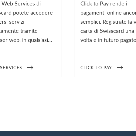
i Web Services di
Click to Pay rende i
scard potete accedere
pagamenti online ancor
ersi servizi
semplici. Registrate la 
ttamente tramite
carta di Swisscard una 
er web, in qualsiasi
volta e in futuro pagat
to e in tutto il
online con soli pochi cl
. Per utilizzare
senza inserire i vostri d
o servizio vi occorre
pagamento personali.
SERVICES
CLICK TO PAY
nto il vostro
tphone con l’app di
scard e uno Swisscard
.