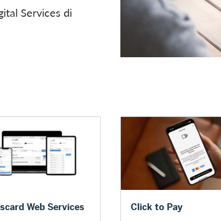
ital Services di
vices
Click to Pay
scard Web Services
Click to Pay