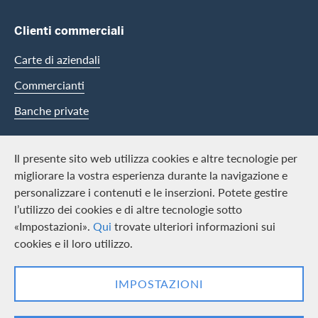
Clienti commerciali
Carte di aziendali
Commercianti
Banche private
Swisscard
Il presente sito web utilizza cookies e altre tecnologie per
migliorare la vostra esperienza durante la navigazione e
Carriera
personalizzare i contenuti e le inserzioni. Potete gestire
l’utilizzo dei cookies e di altre tecnologie sotto
Offerte di lavoro
«Impostazioni».
Qui
trovate ulteriori informazioni sui
Media
cookies e il loro utilizzo.
Contact & Social channels
IMPOSTAZIONI
LinkedIn
Facebook