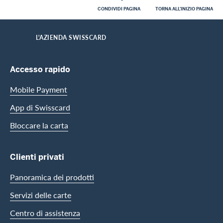
CONDIVIDI PAGINA
TORNA ALL'INIZIO PAGINA
Footer
Breadcrumb
HOME
L'AZIENDA SWISSCARD
Footer Navigation
Accesso rapido
Mobile Payment
App di Swisscard
Bloccare la carta
Clienti privati
Panoramica dei prodotti
Servizi delle carte
Centro di assistenza