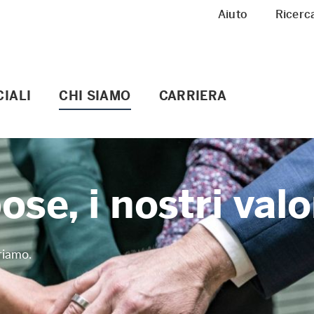
Meta Navigation
Aiuto
Ricerc
IALI
CHI SIAMO
CARRIERA
ose, i nostri valo
riamo.