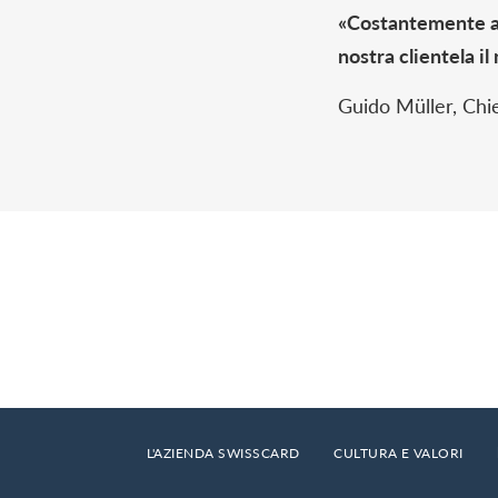
«Costantemente alla
nostra clientela il
Guido Müller, Chi
Footer
Breadcrumb
HOME
L'AZIENDA SWISSCARD
CULTURA E VALORI