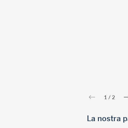
web.slid
w
1 / 2
La nostra 