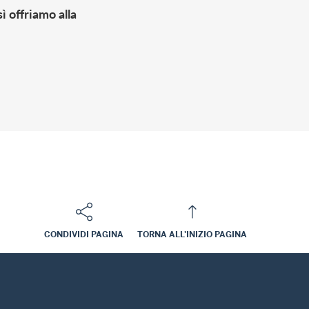
ì offriamo alla
«Ci impegniamo ogni giorno per mi
digitale.»
Linda de Winter, Chief Informati
CONDIVIDI PAGINA
TORNA ALL'INIZIO PAGINA