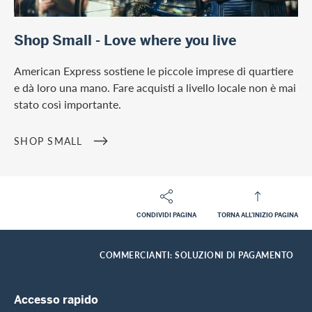
https://www.americanexpress.ch/it/premi/selects/shop-smal
Shop Small - Love where you live
American Express sostiene le piccole imprese di quartiere
e dà loro una mano. Fare acquisti a livello locale non è mai
stato così importante.
SHOP SMALL
CONDIVIDI PAGINA
TORNA ALL'INIZIO PAGINA
Footer
Breadcrumb
CLIENTI COMMERCIALI
HOME
COMMERCIANTI: SOLUZIONI DI PAGAMENTO
Footer Navigation
Accesso rapido