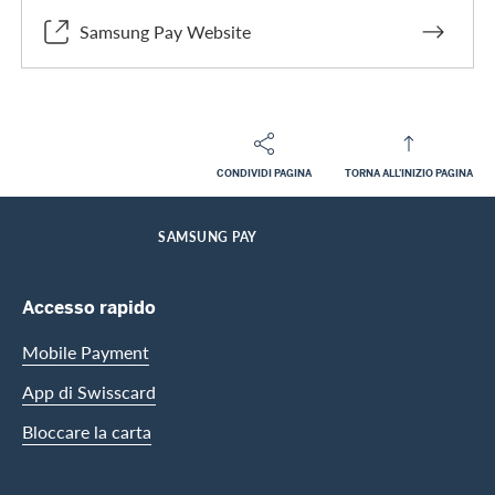
Samsung Pay Website
CONDIVIDI PAGINA
TORNA ALL'INIZIO PAGINA
Footer
Breadcrumb
CLIENTI PRIVATI
SERVIZI DELLE CARTE
DIGITAL SERVICES
PAGAMENTO IN MOBILITÀ
HOME
SAMSUNG PAY
Footer Navigation
Accesso rapido
Mobile Payment
App di Swisscard
Bloccare la carta