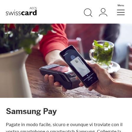
Vai al link di navigazione
Ricerca
Login
Menu
Header
Logo
Meta Navigation
Samsung Pay
Pagate in modo facile, sicuro e ovunque vi troviate con il
vostro smartphone o smartwatch Samsung. Collegate la