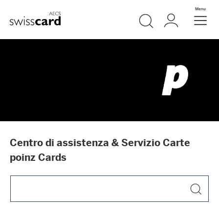
Vai al link di navigazione
Ricerca
Login
Menu
Header
Logo
Meta Navigation
Centro di assistenza & Servizio Carte
poinz Cards