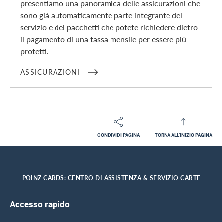
presentiamo una panoramica delle assicurazioni che
sono già automaticamente parte integrante del
servizio e dei pacchetti che potete richiedere dietro
il pagamento di una tassa mensile per essere più
protetti.
ASSICURAZIONI
CONDIVIDI PAGINA
TORNA ALL'INIZIO PAGINA
Footer
Breadcrumb
CLIENTI PRIVATI
CENTRO DI ASSISTENZA
HOME
POINZ CARDS: CENTRO DI ASSISTENZA & SERVIZIO CARTE
Footer Navigation
Accesso rapido