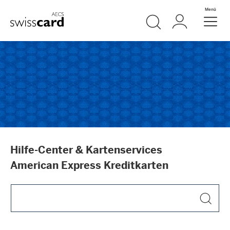
Weiter zum Link Navigation
Suche
Login
Menü
Header
Logo
Meta Navigation
Hilfe-Center & Kartenservices
American Express Kreditkarten