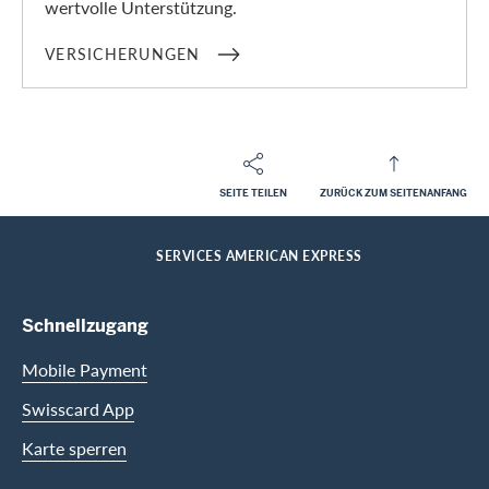
wertvolle Unterstützung.
VERSICHERUNGEN
SEITE TEILEN
ZURÜCK ZUM SEITENANFANG
Footer
Breadcrumb
PRIVATKUNDEN
HILFE-CENTER
HOME
SERVICES AMERICAN EXPRESS
Footer Navigation
Schnellzugang
Mobile Payment
Swisscard App
Karte sperren