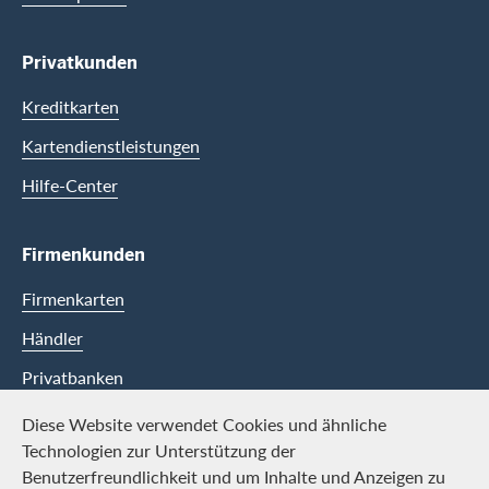
Privatkunden
Kreditkarten
Kartendienstleistungen
Hilfe-Center
Firmenkunden
Firmenkarten
Händler
Privatbanken
Diese Website verwendet Cookies und ähnliche
Swisscard
Technologien zur Unterstützung der
Benutzerfreundlichkeit und um Inhalte und Anzeigen zu