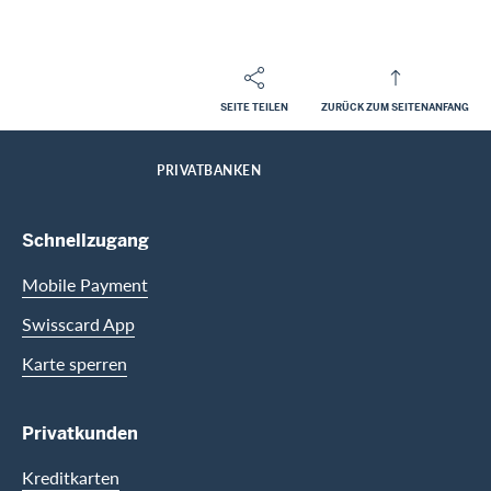
SEITE TEILEN
ZURÜCK ZUM SEITENANFANG
Footer
Breadcrumb
FIRMENKUNDEN
HOME
PRIVATBANKEN
Footer Navigation
Schnellzugang
Mobile Payment
Swisscard App
Karte sperren
Privatkunden
Kreditkarten