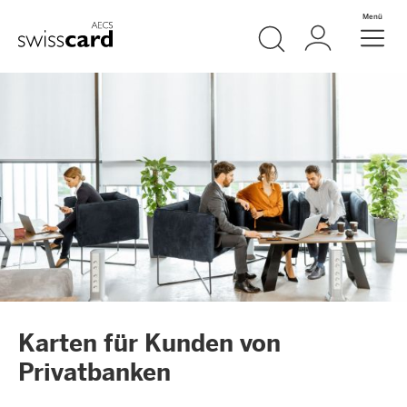
Weiter zum Link Navigation
Suche
Login
Menü
Header
Logo
Meta Navigation
Karten für Kunden von
Privatbanken