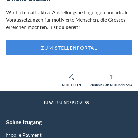
Wir bieten attraktive Anstellungsbedingungen und ideale
Voraussetzungen für motivierte Menschen, die Grosses
erreichen möchten. Bist du bereit?
ZUM STELLENPORTAL
SEITE TEILEN
ZURÜCK ZUM SEITENANFANG
Footer
Breadcrumb
KARRIERE
HOME
BEWERBUNGSPROZESS
Footer Navigation
Schnellzugang
Mobile Payment