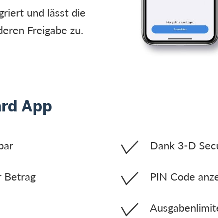
riert und lässt die
eren Freigabe zu.
ard App
bar
Dank 3-D Secu
r Betrag
PIN Code anze
Ausgabenlimit