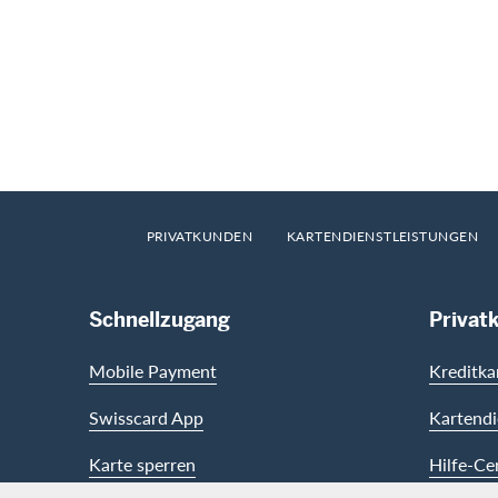
Footer
Breadcrumb
HOME
PRIVATKUNDEN
KARTENDIENSTLEISTUNGEN
Footer Navigation
Schnellzugang
Privat
Mobile Payment
Kreditka
Swisscard App
Kartendi
Karte sperren
Hilfe-Ce