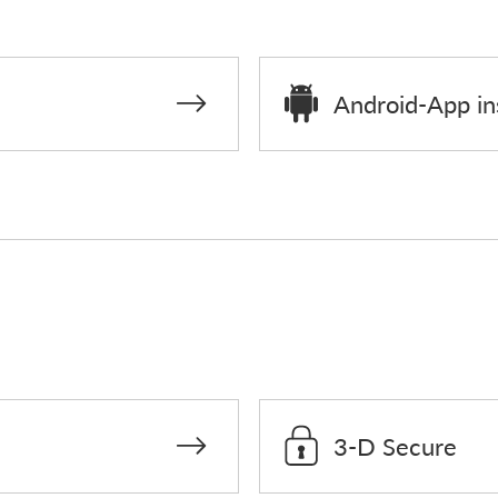
Android-App ins
3-D Secure