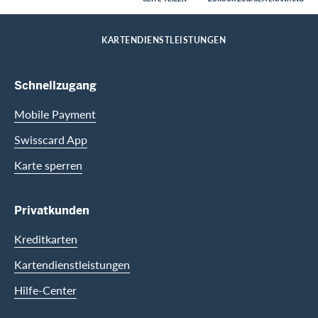
Footer
Breadcrumb
FIRMENKUNDEN
FIRMENKARTEN
HOME
KARTENDIENSTLEISTUNGEN
Footer Navigation
Schnellzugang
Mobile Payment
Swisscard App
Karte sperren
Privatkunden
Kreditkarten
Kartendienstleistungen
Hilfe-Center