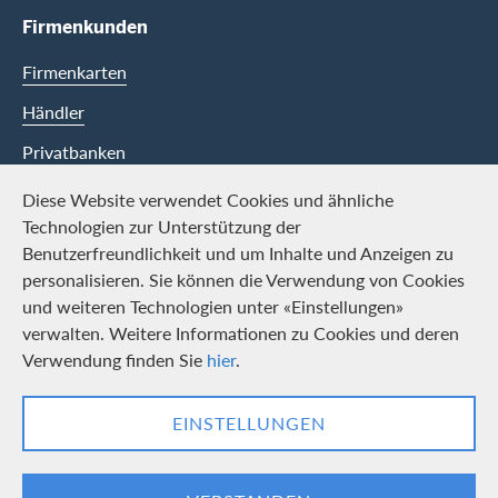
Firmenkunden
Firmenkarten
Händler
Privatbanken
Diese Website verwendet Cookies und ähnliche
Swisscard
Technologien zur Unterstützung der
Benutzerfreundlichkeit und um Inhalte und Anzeigen zu
Karriere
personalisieren. Sie können die Verwendung von Cookies
und weiteren Technologien unter «Einstellungen»
Offene Stellen
verwalten. Weitere Informationen zu Cookies und deren
Medien
Verwendung finden Sie
hier
.
Kontakt und Social Media
EINSTELLUNGEN
LinkedIn
Facebook