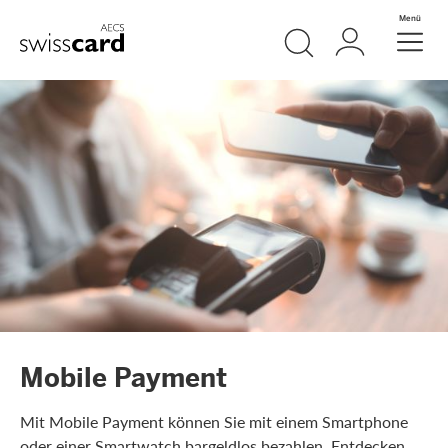
Weiter zum Link Navigation
Suche
Login
Menü
Header
Logo
Meta Navigation
Mobile Payment
Mit Mobile Payment können Sie mit einem Smartphone
oder einer Smartwatch bargeldlos bezahlen. Entdecken