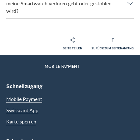
meine Smartwatch verloren geht oder gestohlen
wird?
SEITE TEILEN
ZURÜCK ZUM SEITENANFANG
Footer
Breadcrumb
PRIVATKUNDEN
KARTENDIENSTLEISTUNGEN
DIGITAL SERVICES
HOME
MOBILE PAYMENT
Footer Navigation
Schnellzugang
Mobile Payment
Swisscard App
Karte sperren