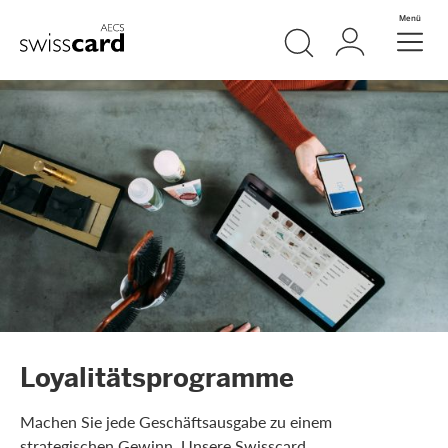
Weiter zum Link Navigation
Suche
Login
Menü
Header
Logo
Meta Navigation
Loyalitätsprogramme
Machen Sie jede Geschäftsausgabe zu einem
strategischen Gewinn. Unsere Swisscard