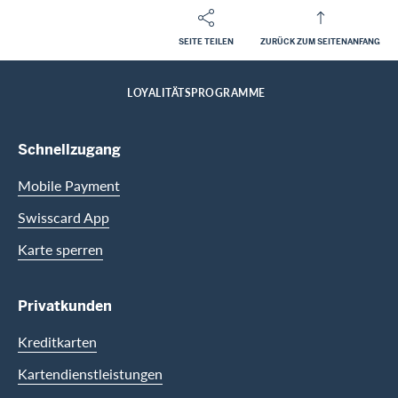
SEITE TEILEN
ZURÜCK ZUM SEITENANFANG
Footer
Breadcrumb
FIRMENKUNDEN
FIRMENKARTEN
KARTENDIENSTLEISTUNGEN
HOME
LOYALITÄTSPROGRAMME
Footer Navigation
Schnellzugang
Mobile Payment
Swisscard App
Karte sperren
Privatkunden
Kreditkarten
Kartendienstleistungen