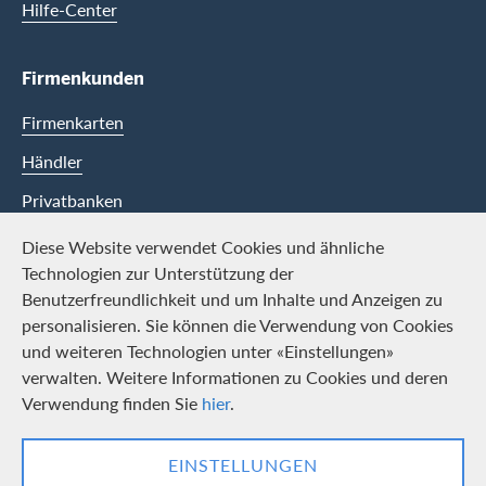
Hilfe-Center
Firmenkunden
Firmenkarten
Händler
Privatbanken
Diese Website verwendet Cookies und ähnliche
Swisscard
Technologien zur Unterstützung der
Benutzerfreundlichkeit und um Inhalte und Anzeigen zu
Karriere
personalisieren. Sie können die Verwendung von Cookies
und weiteren Technologien unter «Einstellungen»
Offene Stellen
verwalten. Weitere Informationen zu Cookies und deren
Medien
Verwendung finden Sie
hier
.
Kontakt und Social Media
EINSTELLUNGEN