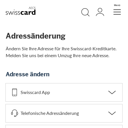
Weiter zum Link Navigation
Suche
Login
Menü
Header
Logo
Meta Navigation
Adressänderung
Ändern Sie Ihre Adresse für Ihre Swisscard-Kreditkarte.
Melden Sie uns bei einem Umzug Ihre neue Adresse.
Adresse ändern
Swisscard App
Telefonische Adressänderung