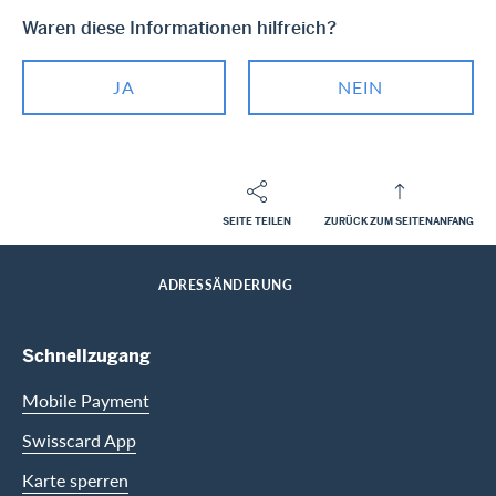
Waren diese Informationen hilfreich?
JA
NEIN
SEITE TEILEN
ZURÜCK ZUM SEITENANFANG
Footer
Breadcrumb
PRIVATKUNDEN
HILFE-CENTER
HOME
ADRESSÄNDERUNG
Footer Navigation
Schnellzugang
Mobile Payment
Swisscard App
Karte sperren