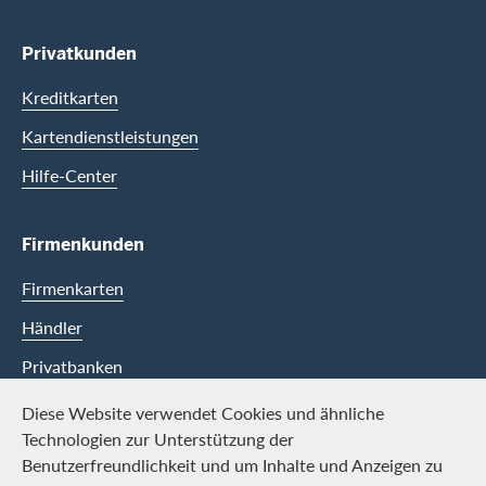
Privatkunden
Kreditkarten
Kartendienstleistungen
Hilfe-Center
Firmenkunden
Firmenkarten
Händler
Privatbanken
Diese Website verwendet Cookies und ähnliche
Swisscard
Technologien zur Unterstützung der
Benutzerfreundlichkeit und um Inhalte und Anzeigen zu
Karriere