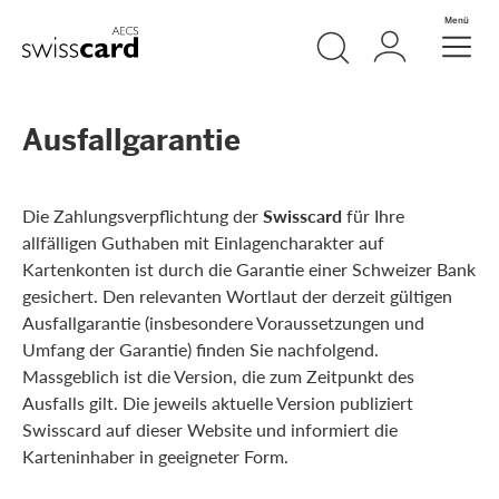
Weiter zum Link Navigation
Suche
Login
Menü
Header
Logo
Meta Navigation
Ausfallgarantie
Die Zahlungsverpflichtung der
Swisscard
für Ihre
allfälligen Guthaben mit Einlagencharakter auf
Kartenkonten ist durch die Garantie einer Schweizer Bank
gesichert. Den relevanten Wortlaut der derzeit gültigen
Ausfallgarantie (insbesondere Voraussetzungen und
Umfang der Garantie) finden Sie nachfolgend.
Massgeblich ist die Version, die zum Zeitpunkt des
Ausfalls gilt. Die jeweils aktuelle Version publiziert
Swisscard auf dieser Website und informiert die
Karteninhaber in geeigneter Form.