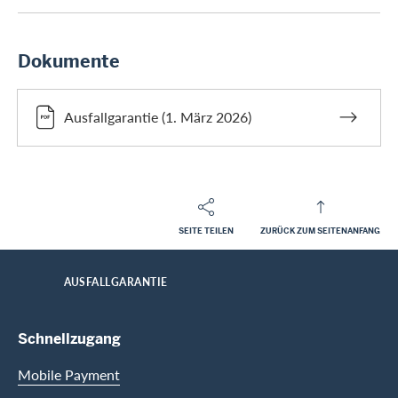
Dokumente
Ausfallgarantie (1. März 2026)
SEITE TEILEN
ZURÜCK ZUM SEITENANFANG
Footer
Breadcrumb
HOME
AUSFALLGARANTIE
Footer Navigation
Schnellzugang
Mobile Payment