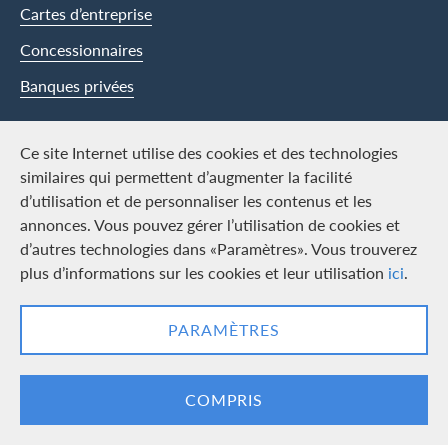
Cartes d’entreprise
Concessionnaires
Banques privées
Swisscard
Ce site Internet utilise des cookies et des technologies
similaires qui permettent d’augmenter la facilité
Carrière
d’utilisation et de personnaliser les contenus et les
annonces. Vous pouvez gérer l’utilisation de cookies et
Offres d’emploi
d’autres technologies dans «Paramètres». Vous trouverez
Média
plus d’informations sur les cookies et leur utilisation
ici
.
Contact & Social channels
PARAMÈTRES
LinkedIn
Facebook
COMPRIS
Logo & mentions légales
Cards, issued by Swisscard AECS GmbH, Neugasse 18, 8810 Horgen |
Copyright © 2026
Conditions et informations juridiques
|
Protection des données
|
Paramètres des cookies