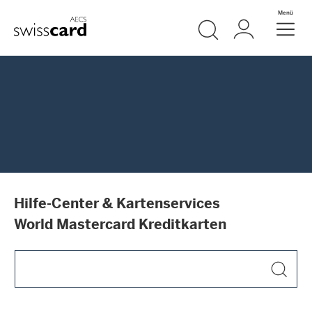
Weiter zum Link Navigation
Suche
Login
Menü
Header
Logo
Meta Navigation
Hilfe-Center & Kartenservices
World Mastercard Kreditkarten