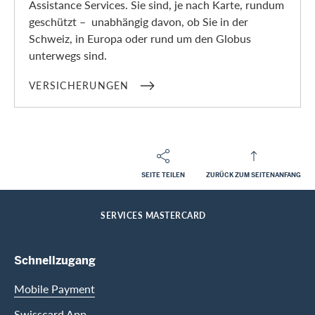
Assistance Services. Sie sind, je nach Karte, rundum
geschützt – unabhängig davon, ob Sie in der
Schweiz, in Europa oder rund um den Globus
unterwegs sind.
VERSICHERUNGEN
SEITE TEILEN
ZURÜCK ZUM SEITENANFANG
Footer
Breadcrumb
PRIVATKUNDEN
HILFE-CENTER
HOME
SERVICES MASTERCARD
Footer Navigation
Schnellzugang
Mobile Payment
Swisscard App