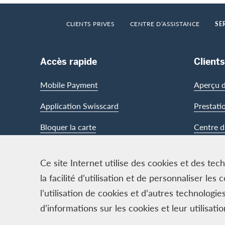
Footer
Breadcrumb
HOME
CLIENTS PRIVES
CENTRE D’ASSISTANCE
SE
Footer Navigation
Accès rapide
Clients
Mobile Payment
Aperçu d
Application Swisscard
Prestati
Bloquer la carte
Centre d
Ce site Internet utilise des cookies et des te
Contact & Social channels
la facilité d’utilisation et de personnaliser l
l’utilisation de cookies et d’autres technolog
d’informations sur les cookies et leur utilisati
Logo & mentions légales
Cards, issued by Swisscard A
Conditions et informations jur