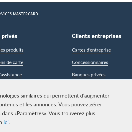
RVICES MASTERCARD
 privés
Clients entreprises
es produits
Cartes d’entreprise
ons de carte
Concessionnaires
’assistance
Banques privées
chnologies similaires qui permettent d’augmenter
es contenus et les annonces. Vous pouvez gérer
ies dans «Paramètres». Vous trouverez plus
on
ici
.
ECS GmbH, Neugasse 18, 8810 Horgen | Copyright © 2026
idiques
|
Protection des données
|
Paramètres des cookies