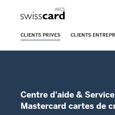
Aller vers le lien Navigation
Header
Logo
Navigation principale
CLIENTS PRIVES
CLIENTS ENTREPR
Centre d'aide & Service
Mastercard cartes de c