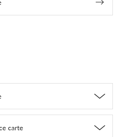
e
e
ice carte