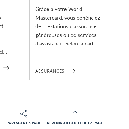
Grâce à votre World
re
Mastercard, vous bénéficiez
nt
de prestations d’assurance
généreuses ou de services
d’assistance. Selon la carte,
ci
vous bénéficiez d’une
ire
couverture 24 heures sur
ou
24, peu importe que vous
ASSURANCES
ance.
soyez en déplacement en
Suisse, en Europe ou dans
le monde entier.
PARTAGER LA PAGE
REVENIR AU DÉBUT DE LA PAGE