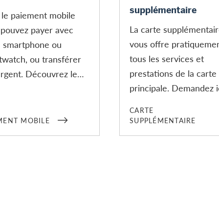
supplémentaire
 le paiement mobile
La carte supplémentai
 pouvez payer avec
vous offre pratiqueme
e smartphone ou
tous les services et
twatch, ou transférer
prestations de la carte
argent. Découvrez le
principale. Demandez i
ment mobile sans
une carte supplémenta
ces avec votre carte
CARTE
pour votre conjoint(e) 
rédit ou carte prépayée
MENT MOBILE
SUPPLÉMENTAIRE
une personne de confi
scard.