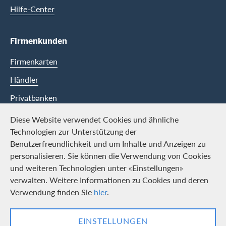
Hilfe-Center
Firmenkunden
Firmenkarten
Händler
Privatbanken
Diese Website verwendet Cookies und ähnliche
Swisscard
Technologien zur Unterstützung der
Benutzerfreundlichkeit und um Inhalte und Anzeigen zu
Karriere
personalisieren. Sie können die Verwendung von Cookies
und weiteren Technologien unter «Einstellungen»
Offene Stellen
verwalten. Weitere Informationen zu Cookies und deren
Medien
Verwendung finden Sie
hier
.
Kontakt und Social Media
EINSTELLUNGEN