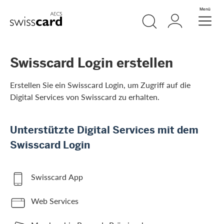
Weiter zum Link Navigation
Suche
Login
Menü
Header
Logo
Meta Navigation
Swisscard Login erstellen
Erstellen Sie ein Swisscard Login, um Zugriff auf die
Digital Services von Swisscard zu erhalten.
Unterstützte Digital Services mit dem
Swisscard Login
Swisscard App
Web Services