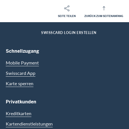
SEITE TEILEN
ZURÜCK ZUM SEITENANFANG
Footer
Breadcrumb
PRIVATKUNDEN
HILFE-CENTER
HOME
SWISSCARD LOGIN ERSTELLEN
Footer Navigation
Schnellzugang
Mobile Payment
Swisscard App
Karte sperren
Privatkunden
Kreditkarten
Kartendienstleistungen