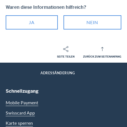
Waren diese Informationen hilfreich?
JA
NEIN
SEITE TEILEN
ZURÜCK ZUM SEITENANFANG
Footer
Breadcrumb
PRIVATKUNDEN
HILFE-CENTER
SERVICES CASHBACK
HOME
ADRESSÄNDERUNG
Footer Navigation
Schnellzugang
Mobile Payment
Swisscard App
Karte sperren