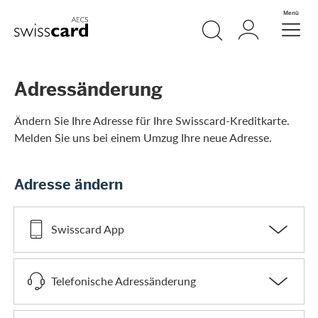
Weiter zum Link Navigation
Suche
Login
Menü
Header
Logo
Meta Navigation
Adressänderung
Ändern Sie Ihre Adresse für Ihre Swisscard-Kreditkarte.
Melden Sie uns bei einem Umzug Ihre neue Adresse.
Adresse ändern
Swisscard App
Telefonische Adressänderung