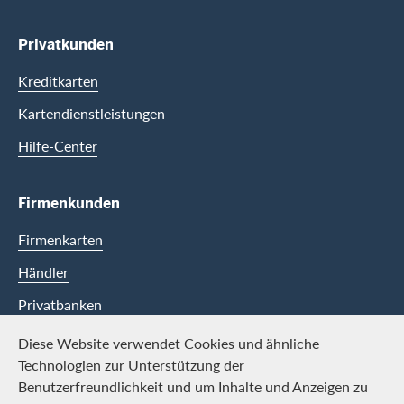
Privatkunden
Kreditkarten
Kartendienstleistungen
Hilfe-Center
Firmenkunden
Firmenkarten
Händler
Privatbanken
Diese Website verwendet Cookies und ähnliche
Swisscard
Technologien zur Unterstützung der
Benutzerfreundlichkeit und um Inhalte und Anzeigen zu
Karriere