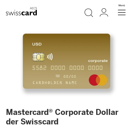
Weiter zum Link Navigation
Suche
Login
Menü
Header
Logo
Meta Navigation
Mastercard® Corporate Dollar
der Swisscard