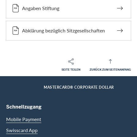
Angaben Stiftung
Abklärung bezüglich Sitzgesellschaften
SEITE TEILEN
ZURÜCK ZUM SEITENANFANG
Footer
Breadcrumb
FIRMENKUNDEN
FIRMENKARTEN
KARTENÜBERSICHT FÜR FIRMENKUNDEN
HOME
MASTERCARD® CORPORATE DOLLAR
Footer Navigation
Schnellzugang
Mobile Payment
Swisscard App