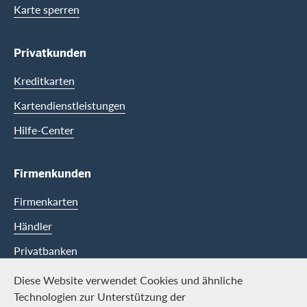
Karte sperren
Privatkunden
Kreditkarten
Kartendienstleistungen
Hilfe-Center
Firmenkunden
Firmenkarten
Händler
Privatbanken
Diese Website verwendet Cookies und ähnliche
Swisscard
Technologien zur Unterstützung der