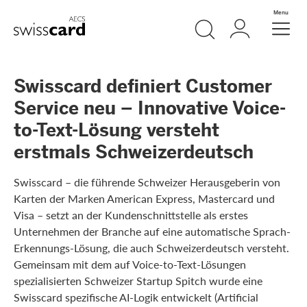
Vai al link di navigazione
Ricerca
Login
Menu
Header
Logo
Meta Navigation
Swisscard definiert Customer
Service neu – Innovative Voice-
to-Text-Lösung versteht
erstmals Schweizerdeutsch
Swisscard – die führende Schweizer Herausgeberin von
Karten der Marken American Express, Mastercard und
Visa – setzt an der Kundenschnittstelle als erstes
Unternehmen der Branche auf eine automatische Sprach-
Erkennungs-Lösung, die auch Schweizerdeutsch versteht.
Gemeinsam mit dem auf Voice-to-Text-Lösungen
spezialisierten Schweizer Startup Spitch wurde eine
Swisscard spezifische AI-Logik entwickelt (Artificial