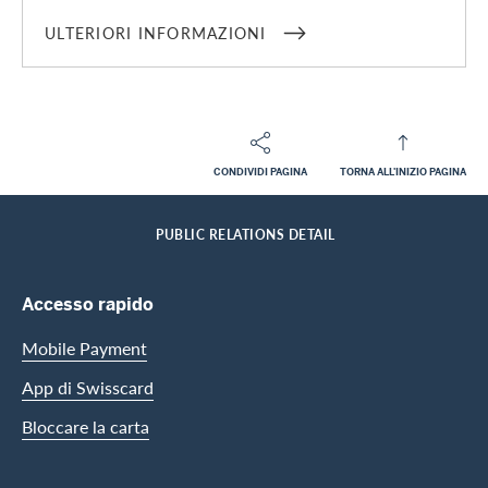
ULTERIORI INFORMAZIONI
CONDIVIDI PAGINA
TORNA ALL'INIZIO PAGINA
Footer
Breadcrumb
L'AZIENDA SWISSCARD
MEDIA
HOME
PUBLIC RELATIONS DETAIL
Footer Navigation
Accesso rapido
Mobile Payment
App di Swisscard
Bloccare la carta