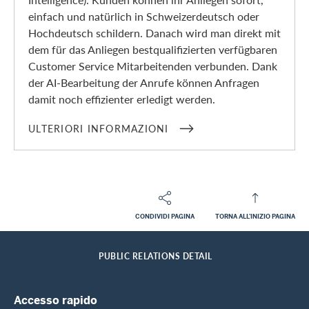
einfach und natürlich in Schweizerdeutsch oder
Hochdeutsch schildern. Danach wird man direkt mit
dem für das Anliegen bestqualifizierten verfügbaren
Customer Service Mitarbeitenden verbunden. Dank
der AI-Bearbeitung der Anrufe können Anfragen
damit noch effizienter erledigt werden.
ULTERIORI INFORMAZIONI
CONDIVIDI PAGINA
TORNA ALL'INIZIO PAGINA
Footer
Breadcrumb
L'AZIENDA SWISSCARD
MEDIA
HOME
PUBLIC RELATIONS DETAIL
Footer Navigation
Accesso rapido