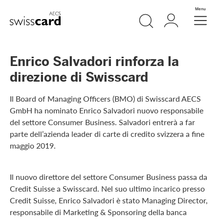
Vai al link di navigazione
Ricerca
Login
Menu
Header
Logo
Meta Navigation
Enrico Salvadori rinforza la
direzione di Swisscard
Il Board of Managing Officers (BMO) di Swisscard AECS
GmbH ha nominato Enrico Salvadori nuovo responsabile
del settore Consumer Business. Salvadori entrerà a far
parte dell’azienda leader di carte di credito svizzera a fine
maggio 2019.
Il nuovo direttore del settore Consumer Business passa da
Credit Suisse a Swisscard. Nel suo ultimo incarico presso
Credit Suisse, Enrico Salvadori è stato Managing Director,
responsabile di Marketing & Sponsoring della banca