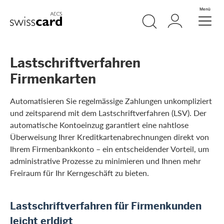
Weiter zum Link Navigation
Suche
Login
Menü
Header
Logo
Meta Navigation
Lastschriftverfahren
Firmenkarten
Automatisieren Sie regelmässige Zahlungen unkompliziert
und zeitsparend mit dem Lastschriftverfahren (LSV). Der
automatische Kontoeinzug garantiert eine nahtlose
Überweisung Ihrer Kreditkartenabrechnungen direkt von
Ihrem Firmenbankkonto – ein entscheidender Vorteil, um
administrative Prozesse zu minimieren und Ihnen mehr
Freiraum für Ihr Kerngeschäft zu bieten.
Lastschriftverfahren für Firmenkunden
leicht erldigt