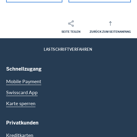
SEITE TEILEN
ZURÜCK ZUM SEITENANFANG
Footer
Breadcrumb
FIRMENKUNDEN
FIRMENKARTEN
HILFE-CENTER FIRMENKARTEN
HOME
LASTSCHRIFTVERFAHREN
Footer Navigation
Schnellzugang
Mobile Payment
Swisscard App
Karte sperren
Privatkunden
Kreditkarten