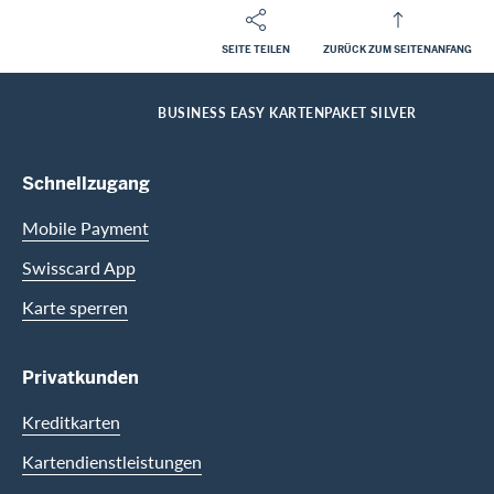
SEITE TEILEN
ZURÜCK ZUM SEITENANFANG
Footer
Breadcrumb
FIRMENKUNDEN
FIRMENKARTEN
KARTENÜBERSICHT FÜR FIRMENKUNDEN
HOME
BUSINESS EASY KARTENPAKET SILVER
Footer Navigation
Schnellzugang
Mobile Payment
Swisscard App
Karte sperren
Privatkunden
Kreditkarten
Kartendienstleistungen