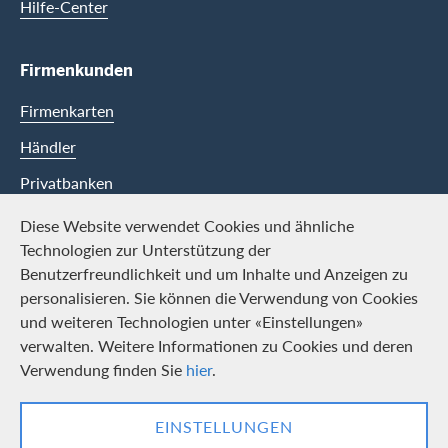
Hilfe-Center
Firmenkunden
Firmenkarten
Händler
Privatbanken
Diese Website verwendet Cookies und ähnliche
Swisscard
Technologien zur Unterstützung der
Benutzerfreundlichkeit und um Inhalte und Anzeigen zu
Karriere
personalisieren. Sie können die Verwendung von Cookies
und weiteren Technologien unter «Einstellungen»
Offene Stellen
verwalten. Weitere Informationen zu Cookies und deren
Medien
Verwendung finden Sie
hier
.
Kontakt und Social Media
EINSTELLUNGEN
LinkedIn
Facebook