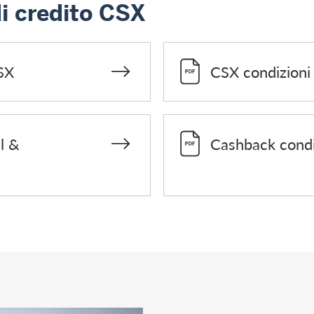
i credito CSX
SX
CSX condizioni 
l &
Cashback condi