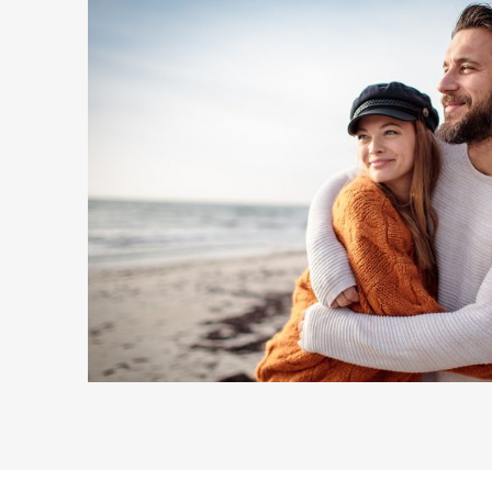
https://csx.credit-suisse.com/it/conto-carte/csx.htm