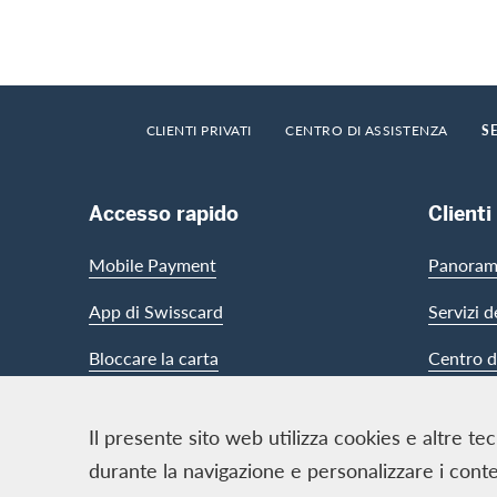
Footer
Breadcrumb
HOME
CLIENTI PRIVATI
CENTRO DI ASSISTENZA
S
Footer Navigation
Accesso rapido
Clienti
Mobile Payment
Panorami
App di Swisscard
Servizi d
Bloccare la carta
Centro d
Il presente sito web utilizza cookies e altre te
Contact & Social channels
durante la navigazione e personalizzare i contenu