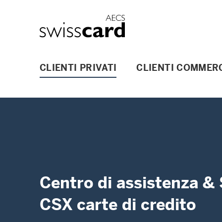
Vai al link di navigazione
Header
Logo
Navigazione principale
CLIENTI PRIVATI
CLIENTI COMMERC
Centro di assistenza & 
CSX carte di credito