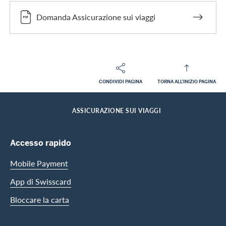
Domanda Assicurazione sui viaggi
CONDIVIDI PAGINA
TORNA ALL'INIZIO PAGINA
Footer
Breadcrumb
CLIENTI PRIVATI
SERVIZI DELLE CARTE
ASSICURAZIONI
HOME
ASSICURAZIONE SUI VIAGGI
Footer Navigation
Accesso rapido
Mobile Payment
App di Swisscard
Bloccare la carta