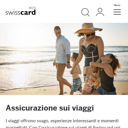
Vai al link di navigazione
Ricerca
Login
Menu
Header
Logo
Meta Navigation
Assicurazione sui viaggi
I viaggi offrono svago, esperienze interessanti e momenti
inaspettati. Con l’assicurazione sui viaggi di Swisscard voi