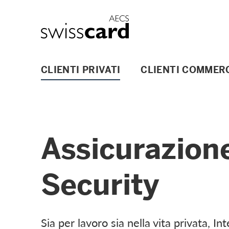
Vai al link di navigazione
Header
Logo
Navigazione principale
CLIENTI PRIVATI
CLIENTI COMMERC
Assicurazion
Security
Sia per lavoro sia nella vita privata, In