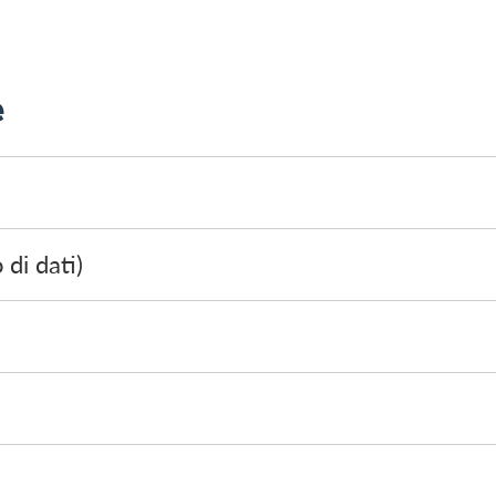
e
 di dati)