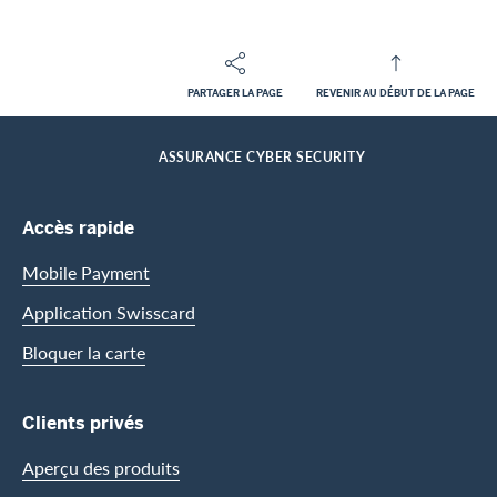
PARTAGER LA PAGE
REVENIR AU DÉBUT DE LA PAGE
Footer
Breadcrumb
CLIENTS PRIVES
PRESTATIONS DE CARTE
ASSURANCES
HOME
ASSURANCE CYBER SECURITY
Footer Navigation
Accès rapide
Mobile Payment
Application Swisscard
Bloquer la carte
Clients privés
Aperçu des produits