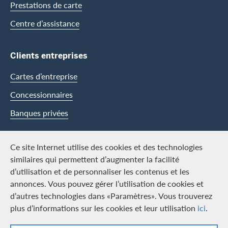
Prestations de carte
Centre d’assistance
Clients entreprises
Cartes d’entreprise
Concessionnaires
Banques privées
Swisscard
Ce site Internet utilise des cookies et des technologies
similaires qui permettent d’augmenter la facilité
Carrière
d’utilisation et de personnaliser les contenus et les
annonces. Vous pouvez gérer l’utilisation de cookies et
Offres d’emploi
d’autres technologies dans «Paramètres». Vous trouverez
Média
plus d’informations sur les cookies et leur utilisation
ici
.