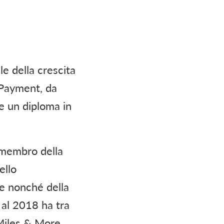
e della crescita
 Payment, da
e un diploma in
 membro della
ello
ne nonché della
 al 2018 ha tra
 Miles & More.