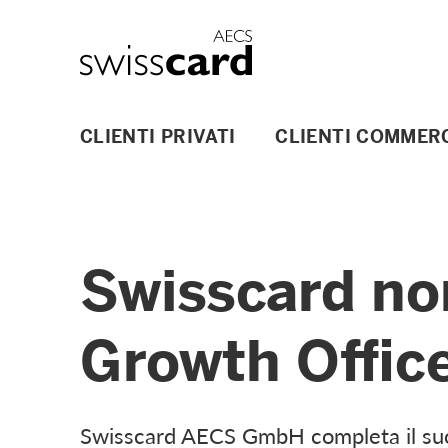
Vai al link di navigazione
Header
Logo
Navigazione principale
CLIENTI PRIVATI
CLIENTI COMMERC
Swisscard no
Growth Offic
Swisscard AECS GmbH completa il suo