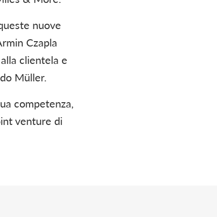
e queste nuove
 Armin Czapla
lla clientela e
ido Müller.
 sua competenza,
int venture di