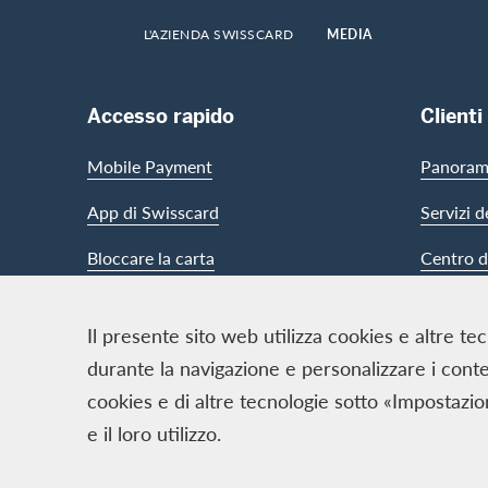
HOME
L'AZIENDA SWISSCARD
MEDIA
Footer Navigation
Accesso rapido
Clienti
Mobile Payment
Panorami
App di Swisscard
Servizi d
Bloccare la carta
Centro d
Il presente sito web utilizza cookies e altre te
Contact & Social channels
durante la navigazione e personalizzare i contenu
cookies e di altre tecnologie sotto «Impostazio
e il loro utilizzo.
Logo e avvertenze legali
Cards, issued by Swisscard A
Condizioni e note legali
|
Protez