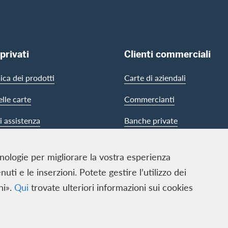
 privati
Clienti commerciali
ca dei prodotti
Carte di aziendali
elle carte
Commercianti
i assistenza
Banche private
cnologie per migliorare la vostra esperienza
ti e le inserzioni. Potete gestire l’utilizzo dei
ni».
Qui
trovate ulteriori informazioni sui cookies
ECS GmbH, Neugasse 18, 8810 Horgen | Copyright © 2026
ione dei dati
|
Impostazioni dei cookie