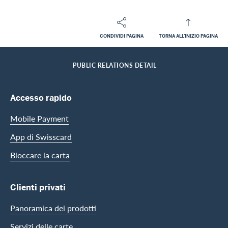
CONDIVIDI PAGINA
TORNA ALL'INIZIO PAGINA
Footer
Breadcrumb
L'AZIENDA SWISSCARD
MEDIA
HOME
PUBLIC RELATIONS DETAIL
Footer Navigation
Accesso rapido
Mobile Payment
App di Swisscard
Bloccare la carta
Clienti privati
Panoramica dei prodotti
Servizi delle carte