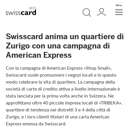
Vai al link di navigazione
Ricerca
Login
Menu
Header
Logo
Meta Navigation
Swisscard anima un quartiere di
Zurigo con una campagna di
American Express
Con la campagna di American Express «Shop Small»,
Swisscard vuole promuovere i negozi locali e in questo
modo celebrare la vita di quartiere. La campagna della
società di carte di credito attiva a livello internazionale è
stata lanciata per la prima volta anche in Svizzera. Ne
approfittano oltre 40 piccole imprese locali di «TRIBEKA»,
quartiere di tendenza nei distretti 3 e 4 della città di
Zurigo, e i loro clienti titolari di una carta American
Express emessa da Swisscard.