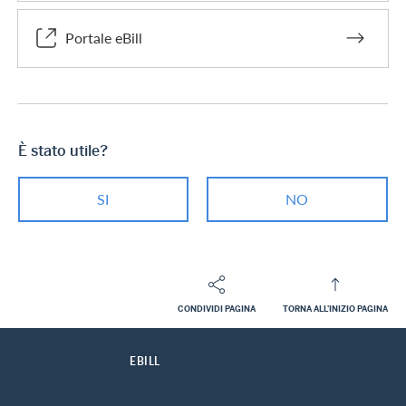
Portale eBill
È stato utile?
SI
NO
CONDIVIDI PAGINA
TORNA ALL'INIZIO PAGINA
Footer
Breadcrumb
CLIENTI PRIVATI
CENTRO DI ASSISTENZA
SERVIZI AMERICAN EXPRESS
HOME
EBILL