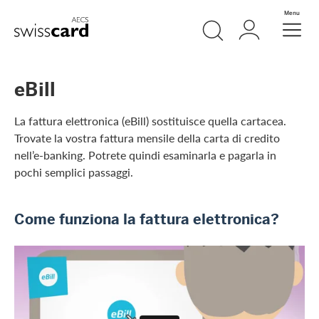
Vai al link di navigazione
Ricerca
Login
Menu
Header
Logo
Meta Navigation
eBill
La fattura elettronica (eBill) sostituisce quella cartacea.
Trovate la vostra fattura mensile della carta di credito
nell’e-banking. Potrete quindi esaminarla e pagarla in
pochi semplici passaggi.
Come funziona la fattura elettronica?