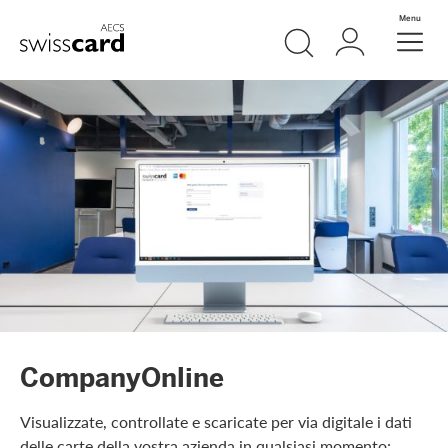
Vai al link di navigazione
Ricerca
Login
Menu
Header
Logo
Meta Navigation
CompanyOnline
Visualizzate, controllate e scaricate per via digitale i dati
delle carte della vostra azienda in qualsiasi momento: