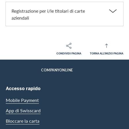
Registrazione per i/le titolari di carte
aziendali
CONDIVIDI PAGINA
TORNA ALL'INIZIO PAGINA
Footer
Breadcrumb
CLIENTI COMMERCIALI
CARTE AZIENDALI
PRESTAZIONI
SERVIZI ONLINE
HOME
COMPANYONLINE
Footer Navigation
Accesso rapido
Mobile Payment
App di Swisscard
Bloccare la carta