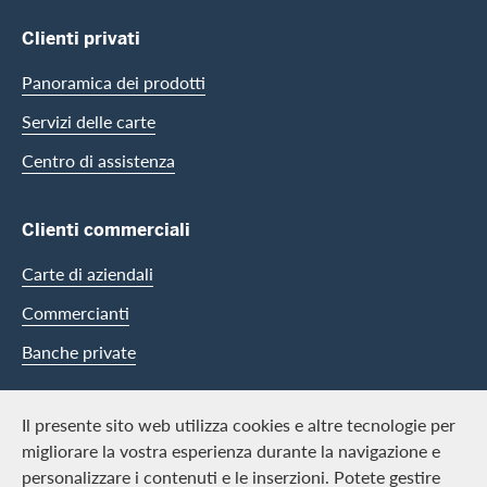
Clienti privati
Panoramica dei prodotti
Servizi delle carte
Centro di assistenza
Clienti commerciali
Carte di aziendali
Commercianti
Banche private
Swisscard
Il presente sito web utilizza cookies e altre tecnologie per
migliorare la vostra esperienza durante la navigazione e
Carriera
personalizzare i contenuti e le inserzioni. Potete gestire