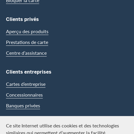
Bloquer la carte
Clients privés
Aperçu des produits
Prestations de carte
Centre d’assistance
Clients entreprises
Cartes d’entreprise
Concessionnaires
Banques privées
Swisscard
Ce site Internet utilise des cookies et des technologies
similaires qui permettent d’augmenter la facilité