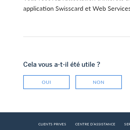
application Swisscard et Web Services
Cela vous a-t-il été utile ?
OUI
NON
Footer
Breadcrumb
HOME
CLIENTS PRIVES
CENTRE D’ASSISTANCE
SE