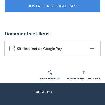
INSTALLER GOOGLE PAY
Documents et liens
Site Internet de Google Pay
PARTAGER LA PAGE
REVENIR AU DÉBUT DE LA PAGE
Footer
Breadcrumb
CLIENTS PRIVES
PRESTATIONS DE CARTE
DIGITAL SERVICES
PAIEMENT MOBILE
HOME
GOOGLE PAY