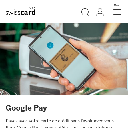
Aller vers le lien Navigation
Recherche
Login
Menu
Header
Logo
Meta Navigation
Google Pay
Payez avec votre carte de crédit sans l’avoir avec vous.
Pour Google Pay, il vous suffit d’avoir un smartphone