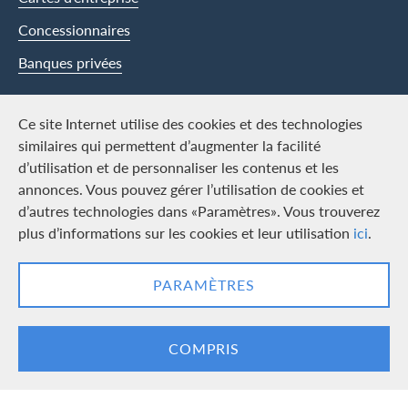
Concessionnaires
Banques privées
Swisscard
Ce site Internet utilise des cookies et des technologies
similaires qui permettent d’augmenter la facilité
Carrière
d’utilisation et de personnaliser les contenus et les
annonces. Vous pouvez gérer l’utilisation de cookies et
Offres d’emploi
d’autres technologies dans «Paramètres». Vous trouverez
Média
plus d’informations sur les cookies et leur utilisation
ici
.
Contact & Social channels
PARAMÈTRES
LinkedIn
Facebook
COMPRIS
Logo & mentions légales
Cards, issued by Swisscard AECS GmbH, Neugasse 18, 8810 Horgen |
Copyright © 2026
Conditions et informations juridiques
|
Protection des données
|
Paramètres des cookies