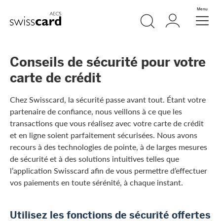
Aller vers le lien Navigation
Recherche
Login
Menu
Header
Logo
Meta Navigation
Conseils de sécurité pour votre
carte de crédit
Chez Swisscard, la sécurité passe avant tout. Étant votre
partenaire de confiance, nous veillons à ce que les
transactions que vous réalisez avec votre carte de crédit
et en ligne soient parfaitement sécurisées. Nous avons
recours à des technologies de pointe, à de larges mesures
de sécurité et à des solutions intuitives telles que
l’application Swisscard afin de vous permettre d’effectuer
vos paiements en toute sérénité, à chaque instant.
Utilisez les fonctions de sécurité offertes