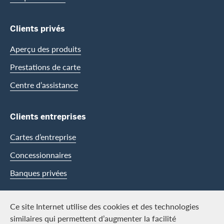
Clients privés
Aperçu des produits
Prestations de carte
Centre d’assistance
Clients entreprises
Cartes d’entreprise
Concessionnaires
Banques privées
Swisscard
Ce site Internet utilise des cookies et des technologies
similaires qui permettent d’augmenter la facilité