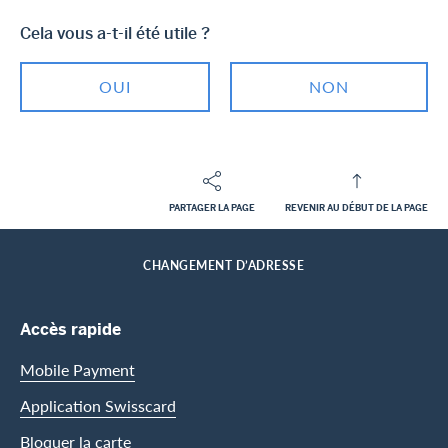
Cela vous a-t-il été utile ?
OUI
NON
PARTAGER LA PAGE
REVENIR AU DÉBUT DE LA PAGE
Footer
Breadcrumb
CLIENTS PRIVES
CENTRE D’ASSISTANCE
HOME
CHANGEMENT D’ADRESSE
Footer Navigation
Accès rapide
Mobile Payment
Application Swisscard
Bloquer la carte