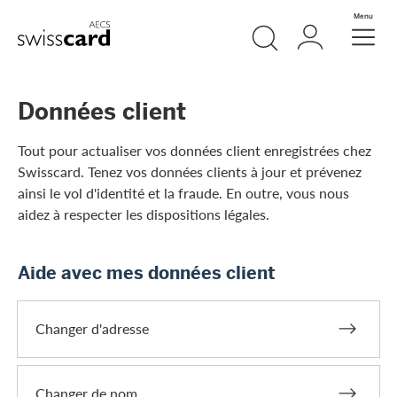
Aller vers le lien Navigation
Recherche
Login
Menu
Header
Logo
Meta Navigation
Données client
Tout pour actualiser vos données client enregistrées chez
Swisscard. Tenez vos données clients à jour et prévenez
ainsi le vol d'identité et la fraude. En outre, vous nous
aidez à respecter les dispositions légales.
Aide avec mes données client
Changer d'adresse
Changer de nom