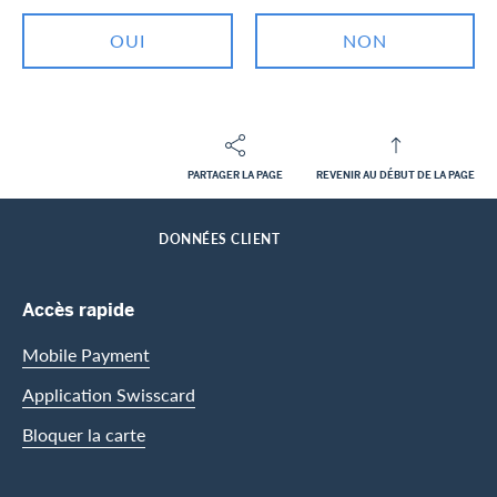
OUI
NON
PARTAGER LA PAGE
REVENIR AU DÉBUT DE LA PAGE
Footer
Breadcrumb
CLIENTS PRIVES
CENTRE D’ASSISTANCE
HOME
DONNÉES CLIENT
Footer Navigation
Accès rapide
Mobile Payment
Application Swisscard
Bloquer la carte