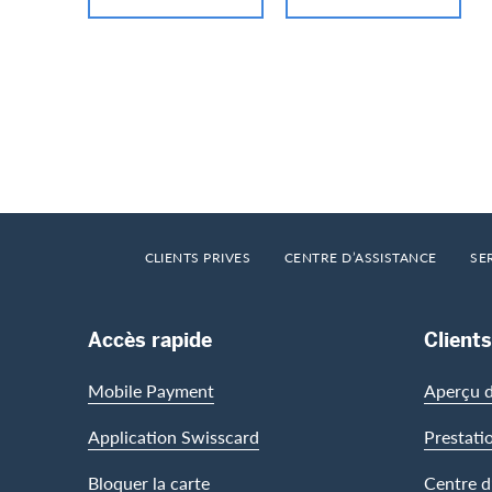
Footer
Breadcrumb
HOME
CLIENTS PRIVES
CENTRE D’ASSISTANCE
SE
Footer Navigation
Accès rapide
Clients
Mobile Payment
Aperçu d
Application Swisscard
Prestati
Bloquer la carte
Centre d