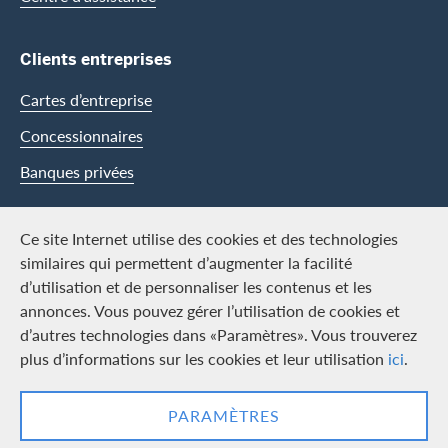
Clients entreprises
Cartes d’entreprise
Concessionnaires
Banques privées
Swisscard
Ce site Internet utilise des cookies et des technologies
similaires qui permettent d’augmenter la facilité
Carrière
d’utilisation et de personnaliser les contenus et les
annonces. Vous pouvez gérer l’utilisation de cookies et
Offres d’emploi
d’autres technologies dans «Paramètres». Vous trouverez
Média
plus d’informations sur les cookies et leur utilisation
ici
.
Contact & Social channels
PARAMÈTRES
LinkedIn
Facebook