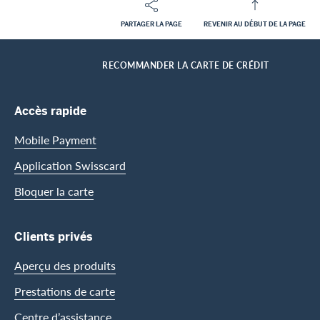
PARTAGER LA PAGE
REVENIR AU DÉBUT DE LA PAGE
Footer
Breadcrumb
CLIENTS PRIVES
LES CARTES DE CRÉDIT
HOME
RECOMMANDER LA CARTE DE CRÉDIT
Footer Navigation
Accès rapide
Mobile Payment
Application Swisscard
Bloquer la carte
Clients privés
Aperçu des produits
Prestations de carte
Centre d’assistance