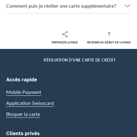
Comment puis-je résilier une carte supplémentaire?
PARTAGER LA PAGE
REVENIR AU DÉBUT DE LA PAGE
Footer
Breadcrumb
CLIENTS PRIVES
CENTRE D’ASSISTANCE
HOME
RÉSILIATION D’UNE CARTE DE CRÉDIT
Footer Navigation
Accès rapide
Mobile Payment
Application Swisscard
Bloquer la carte
Clients privés