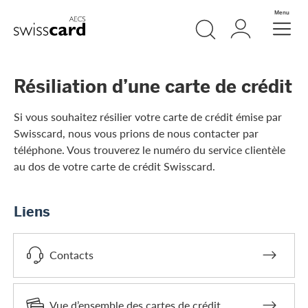
Aller vers le lien Navigation
Recherche
Login
Menu
Header
Logo
Meta Navigation
Résiliation d’une carte de crédit
Si vous souhaitez résilier votre carte de crédit émise par
Swisscard, nous vous prions de nous contacter par
téléphone. Vous trouverez le numéro du service clientèle
au dos de votre carte de crédit Swisscard.
Liens
Contacts
Vue d’ensemble des cartes de crédit