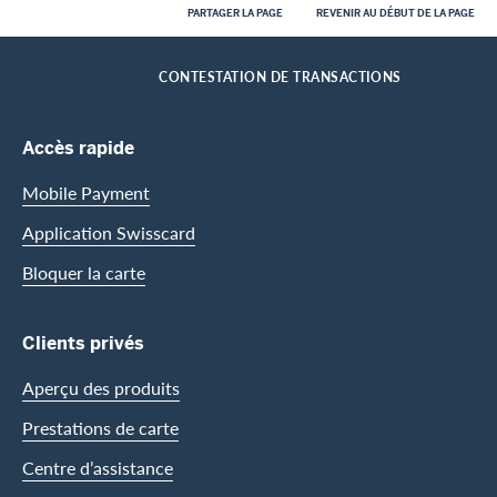
PARTAGER LA PAGE
REVENIR AU DÉBUT DE LA PAGE
Footer
Breadcrumb
CLIENTS PRIVES
CENTRE D’ASSISTANCE
SERVICES AMERICAN EXPRESS
HOME
CONTESTATION DE TRANSACTIONS
Footer Navigation
Accès rapide
Mobile Payment
Application Swisscard
Bloquer la carte
Clients privés
Aperçu des produits
Prestations de carte
Centre d’assistance