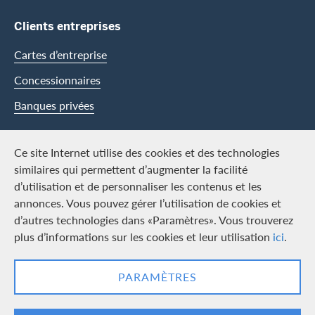
Clients entreprises
Cartes d’entreprise
Concessionnaires
Banques privées
Swisscard
Ce site Internet utilise des cookies et des technologies
similaires qui permettent d’augmenter la facilité
Carrière
d’utilisation et de personnaliser les contenus et les
annonces. Vous pouvez gérer l’utilisation de cookies et
Offres d’emploi
d’autres technologies dans «Paramètres». Vous trouverez
Média
plus d’informations sur les cookies et leur utilisation
ici
.
Contact & Social channels
PARAMÈTRES
LinkedIn
Facebook