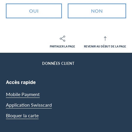
OUI
NON
PARTAGER LA PAGE
REVENIR AU DÉBUT DE LA PAGE
Footer
Breadcrumb
CLIENTS PRIVES
CENTRE D’ASSISTANCE
SERVICES MYDRIVE
HOME
DONNÉES CLIENT
Footer Navigation
Accès rapide
Mobile Payment
Application Swisscard
Bloquer la carte