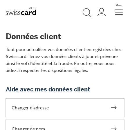
Aller vers le lien Navigation
Recherche
Login
Menu
Header
Logo
Meta Navigation
Données client
Tout pour actualiser vos données client enregistrées chez
Swisscard. Tenez vos données clients à jour et prévenez
ainsi le vol d'identité et la fraude. En outre, vous nous
aidez à respecter les dispositions légales.
Aide avec mes données client
Changer d'adresse
Changer de nom