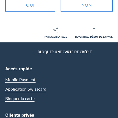
OUI
NON
PARTAGER LA PAGE
REVENIR AU DÉBUT DE LA PAGE
Footer
Breadcrumb
CLIENTS PRIVES
CENTRE D’ASSISTANCE
SERVICES MYDRIVE
HOME
BLOQUER UNE CARTE DE CRÉDIT
Footer Navigation
Accès rapide
Mobile Payment
Application Swisscard
Bloquer la carte
Clients privés