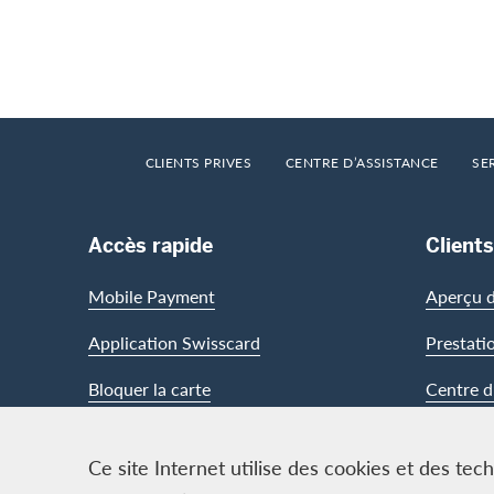
Footer
Breadcrumb
HOME
CLIENTS PRIVES
CENTRE D’ASSISTANCE
SE
Footer Navigation
Accès rapide
Clients
Mobile Payment
Aperçu d
Application Swisscard
Prestati
Bloquer la carte
Centre d
Ce site Internet utilise des cookies et des te
Contact & Social channels